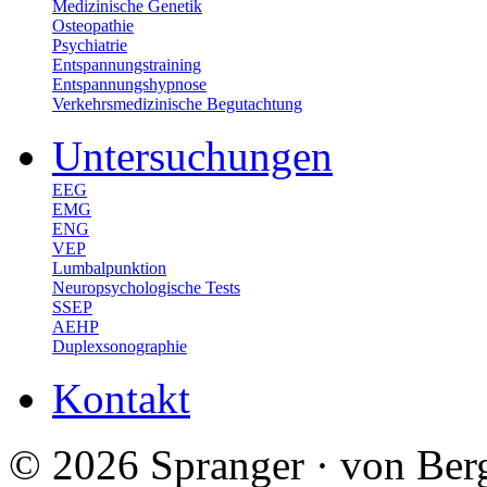
Medizinische Genetik
Osteopathie
Psychiatrie
Entspannungstraining
Entspannungshypnose
Verkehrsmedizinische Begutachtung
Untersuchungen
EEG
EMG
ENG
VEP
Lumbalpunktion
Neuropsychologische Tests
SSEP
AEHP
Duplexsonographie
Kontakt
© 2026 Spranger · von Ber