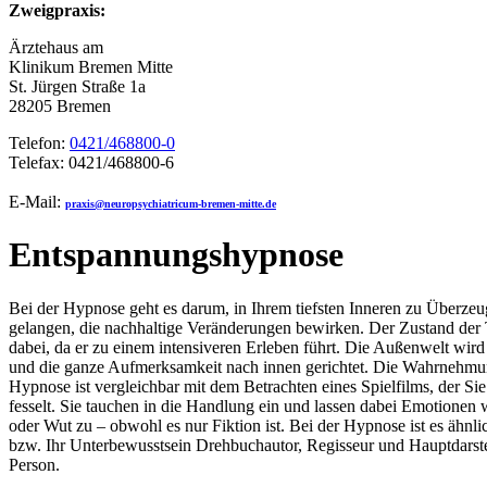
Zweigpraxis:
Ärztehaus am
Klinikum Bremen Mitte
St. Jürgen Straße 1a
28205 Bremen
Telefon:
0421/468800-0
Telefax: 0421/468800-6
E-Mail:
praxis@neuropsychiatricum-bremen-mitte.de
Entspannungshypnose
Bei der Hypnose geht es darum, in Ihrem tiefsten Inneren zu Überze
gelangen, die nachhaltige Veränderungen bewirken. Der Zustand der T
dabei, da er zu einem intensiveren Erleben führt. Die Außenwelt wird
und die ganze Aufmerksamkeit nach innen gerichtet. Die Wahrnehmu
Hypnose ist vergleichbar mit dem Betrachten eines Spielfilms, der Si
fesselt. Sie tauchen in die Handlung ein und lassen dabei Emotionen 
oder Wut zu – obwohl es nur Fiktion ist. Bei der Hypnose ist es ähnli
bzw. Ihr Unterbewusstsein Drehbuchautor, Regisseur und Hauptdarstel
Person.