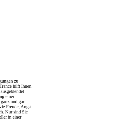
ugungen zu
rance hilft Ihnen
 ausgeblendet
ng einer
e ganz und gar
wie Freude, Angst
ch. Nur sind Sie
ler in einer