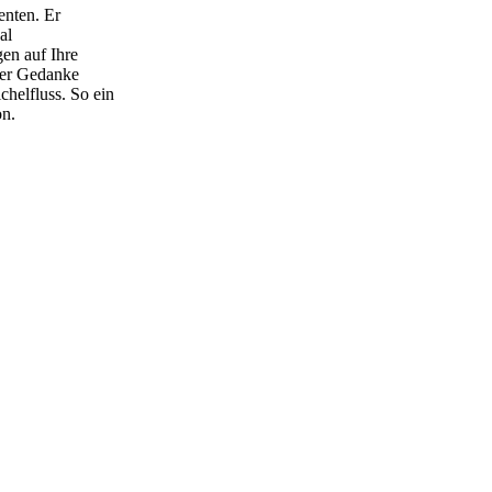
enten. Er
al
en auf Ihre
der Gedanke
chelfluss. So ein
on.