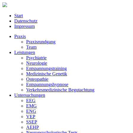
Start
Datenschutz
Impressum
Praxis
Praxisrundgang
Team
Leistungen
Psychiatrie
Neurologie
Entspannungstraining
Medizinische Genetik
Osteopathie
Entspannungshypnose
Verkehrsmedizinische Begutachtung
Untersuchungen
EEG
EMG
ENG
VEP
SSEP
AEHP
Neuropsychologische Tests