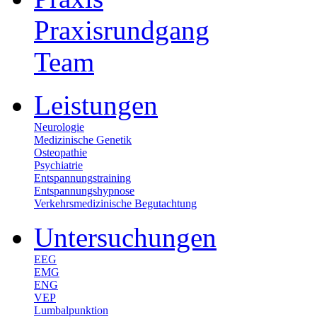
Praxisrundgang
Team
Leistungen
Neurologie
Medizinische Genetik
Osteopathie
Psychiatrie
Entspannungstraining
Entspannungshypnose
Verkehrsmedizinische Begutachtung
Untersuchungen
EEG
EMG
ENG
VEP
Lumbalpunktion